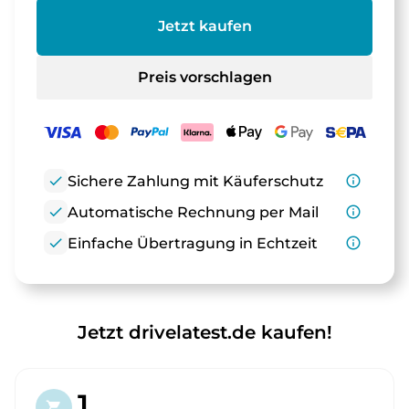
Jetzt kaufen
Preis vorschlagen
check
Sichere Zahlung mit Käuferschutz
info_outline
check
Automatische Rechnung per Mail
info_outline
check
Einfache Übertragung in Echtzeit
info_outline
Jetzt drivelatest.de kaufen!
1.
shopping_cart