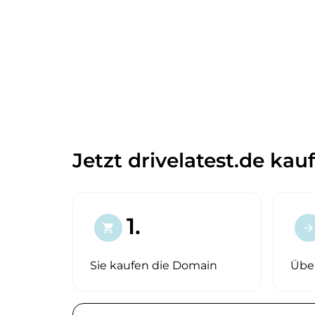
Jetzt drivelatest.de kau
1.
shopping_cart
arrow_forward
Sie kaufen die Domain
Übe