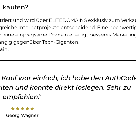
e kaufen?
striert und wird über ELITEDOMAINS exklusiv zum Verka
greiche Internetprojekte entscheidend. Eine hochwerti
en, eine einprägsame Domain erzeugt besseres Marketin
ngig gegenüber Tech-Giganten.
ain!
er Kauf war einfach, ich habe den AuthCod
lten und konnte direkt loslegen. Sehr zu
empfehlen!"
star
star
star
star
star
Georg Wagner