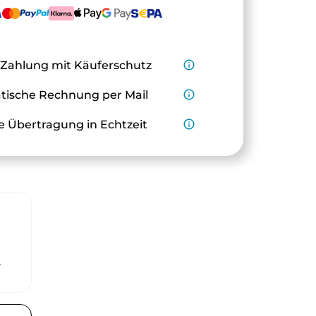
 Zahlung mit Käuferschutz
info_outline
ische Rechnung per Mail
info_outline
e Übertragung in Echtzeit
info_outline
r