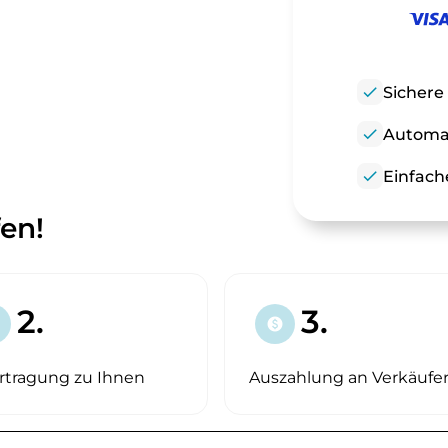
check
Sichere
check
Automat
check
Einfach
fen!
2.
3.
paid
rtragung zu Ihnen
Auszahlung an Verkäufe