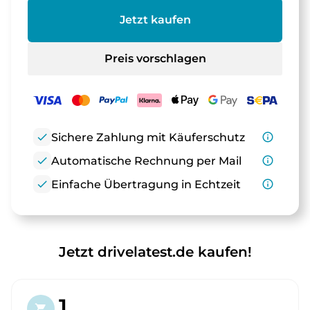
Jetzt kaufen
Preis vorschlagen
check
Sichere Zahlung mit Käuferschutz
info_outline
check
Automatische Rechnung per Mail
info_outline
check
Einfache Übertragung in Echtzeit
info_outline
Jetzt drivelatest.de kaufen!
1.
shopping_cart