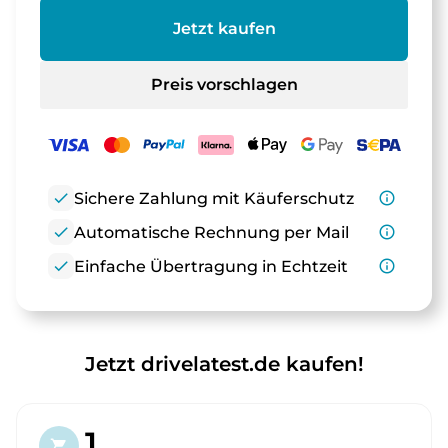
Jetzt kaufen
Preis vorschlagen
check
Sichere Zahlung mit Käuferschutz
info_outline
check
Automatische Rechnung per Mail
info_outline
check
Einfache Übertragung in Echtzeit
info_outline
Jetzt drivelatest.de kaufen!
1.
shopping_cart