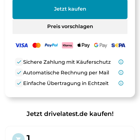
Jetzt kaufen
Preis vorschlagen
check
Sichere Zahlung mit Käuferschutz
info_outline
check
Automatische Rechnung per Mail
info_outline
check
Einfache Übertragung in Echtzeit
info_outline
Jetzt drivelatest.de kaufen!
1.
shopping_cart