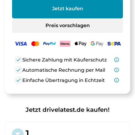
Jetzt kaufen
Preis vorschlagen
check
Sichere Zahlung mit Käuferschutz
info_outline
check
Automatische Rechnung per Mail
info_outline
check
Einfache Übertragung in Echtzeit
info_outline
Jetzt drivelatest.de kaufen!
1.
shopping_cart