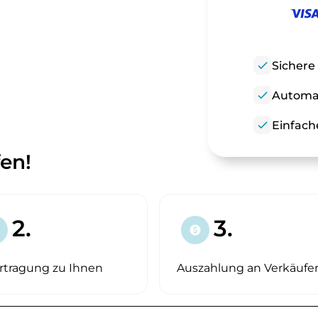
check
Sichere
check
Automat
check
Einfach
fen!
2.
3.
paid
rtragung zu Ihnen
Auszahlung an Verkäufe