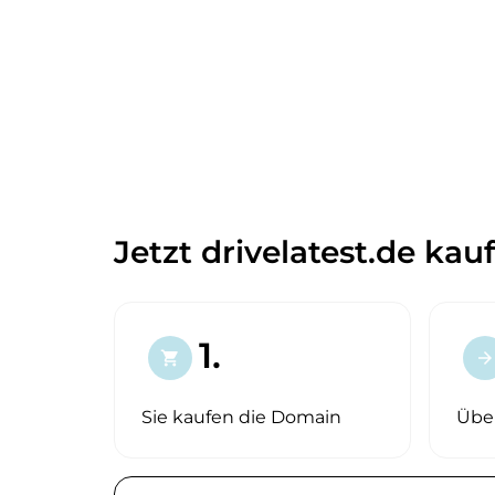
Jetzt drivelatest.de kau
1.
shopping_cart
arrow_forward
Sie kaufen die Domain
Übe