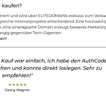
e kaufen?
striert und wird über ELITEDOMAINS exklusiv zum Verka
greiche Internetprojekte entscheidend. Eine hochwerti
en, eine einprägsame Domain erzeugt besseres Marketin
ngig gegenüber Tech-Giganten.
ain!
er Kauf war einfach, ich habe den AuthCod
lten und konnte direkt loslegen. Sehr zu
empfehlen!"
star
star
star
star
star
Georg Wagner