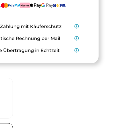
 Zahlung mit Käuferschutz
info_outline
ische Rechnung per Mail
info_outline
e Übertragung in Echtzeit
info_outline
r