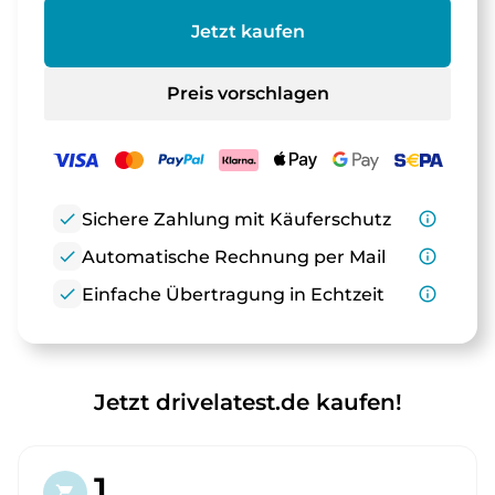
Jetzt kaufen
Preis vorschlagen
check
Sichere Zahlung mit Käuferschutz
info_outline
check
Automatische Rechnung per Mail
info_outline
check
Einfache Übertragung in Echtzeit
info_outline
Jetzt drivelatest.de kaufen!
1.
shopping_cart