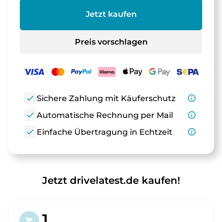
Jetzt kaufen
Preis vorschlagen
check
Sichere Zahlung mit Käuferschutz
info_outline
check
Automatische Rechnung per Mail
info_outline
check
Einfache Übertragung in Echtzeit
info_outline
Jetzt drivelatest.de kaufen!
1.
shopping_cart